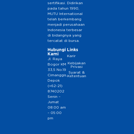
sertifikasi. Didirikan
pada tahun 1990,
MUTU International
telah berkembang
menjadi perusahaan
Indonesia terbesar
di bidangnya yang
tercatat di bursa.
Hubungi
Links
Kami
Karir
Jl. Raya
Kebijakan
Bogor KM
Privasi
33,5 No.19
Syarat &
Cimanggis,
Ketentuan
Depok
(+62-21)
8740202
Senin –
Jumat
08:00 am
– 05:00
pm