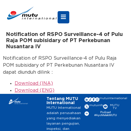
Notification of RSPO Surveillance-4 of Pulu
Raja POM subisidary of PT Perkebunan
Nusantara IV
Notification of RSPO Surveillance-4 of Pulu Raja
POM subisidary of PT Perkebunan Nusantara IV
dapat diunduh dilink :
Download (INA)
Download (ENG)
Tentang MUTU
mutuinternational
International
mutuinfo
MUTU
MUTU International
TV
Podcast
adalah perusahaan
#AyoMelekMUTU
yang menyediakan
layanan pengujian,
inspeksi, dan