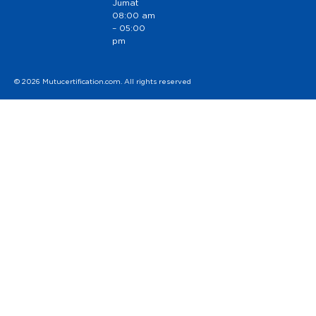
Jumat
08:00 am
– 05:00
pm
© 2026 Mutucertification.com. All rights reserved