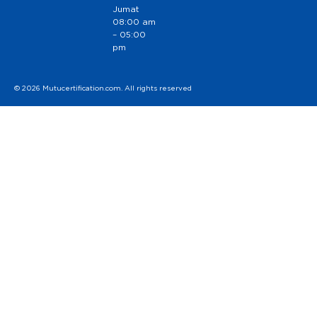
Jumat
08:00 am
– 05:00
pm
© 2026 Mutucertification.com. All rights reserved