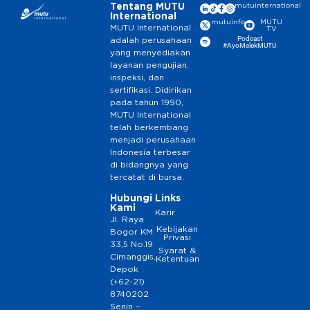
Tentang MUTU
mutuinternational
International
mutuinfo
MUTU
MUTU International
TV
Podcast
adalah perusahaan
#AyoMelekMUTU
yang menyediakan
layanan pengujian,
inspeksi, dan
sertifikasi. Didirikan
pada tahun 1990,
MUTU International
telah berkembang
menjadi perusahaan
Indonesia terbesar
di bidangnya yang
tercatat di bursa.
Hubungi
Links
Kami
Karir
Jl. Raya
Kebijakan
Bogor KM
Privasi
33,5 No.19
Syarat &
Cimanggis,
Ketentuan
Depok
(+62-21)
8740202
Senin –