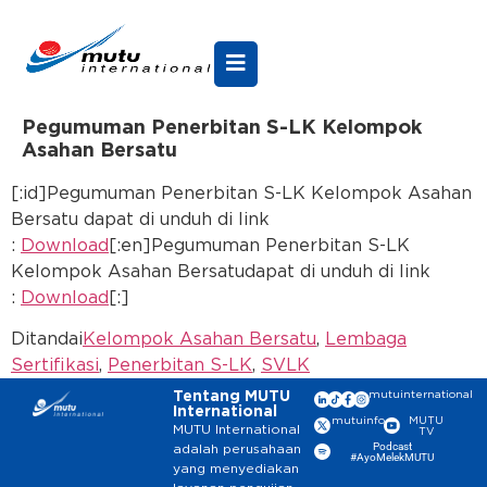
Pegumuman Penerbitan S-LK Kelompok
Asahan Bersatu
[:id]Pegumuman Penerbitan S-LK Kelompok Asahan
Bersatu dapat di unduh di link
:
Download
[:en]Pegumuman Penerbitan S-LK
Kelompok Asahan Bersatudapat di unduh di link
:
Download
[:]
Ditandai
Kelompok Asahan Bersatu
,
Lembaga
Sertifikasi
,
Penerbitan S-LK
,
SVLK
Tentang MUTU
mutuinternational
International
mutuinfo
MUTU
MUTU International
TV
Podcast
adalah perusahaan
#AyoMelekMUTU
yang menyediakan