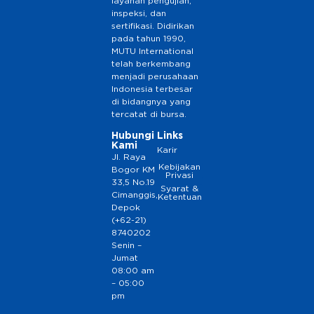
layanan pengujian,
inspeksi, dan
sertifikasi. Didirikan
pada tahun 1990,
MUTU International
telah berkembang
menjadi perusahaan
Indonesia terbesar
di bidangnya yang
tercatat di bursa.
Hubungi
Links
Kami
Karir
Jl. Raya
Kebijakan
Bogor KM
Privasi
33,5 No.19
Syarat &
Cimanggis,
Ketentuan
Depok
(+62-21)
8740202
Senin –
Jumat
08:00 am
– 05:00
pm