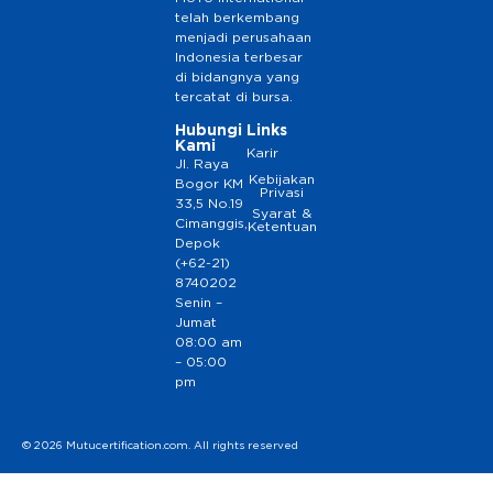
telah berkembang
menjadi perusahaan
Indonesia terbesar
di bidangnya yang
tercatat di bursa.
Hubungi
Links
Kami
Karir
Jl. Raya
Kebijakan
Bogor KM
Privasi
33,5 No.19
Syarat &
Cimanggis,
Ketentuan
Depok
(+62-21)
8740202
Senin –
Jumat
08:00 am
– 05:00
pm
© 2026 Mutucertification.com. All rights reserved