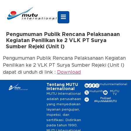
Pengumuman Publik Rencana Pelaksanaan
Kegiatan Penilikan ke 2 VLK PT Surya
Sumber Rejeki (Unit I)
Pengumuman Publik Rencana Pelaksanaan Kegiatan
Penilikan ke 2 VLK PT Surya Sumber Rejeki (Unit I)
dapat di unduh di link :
Download
Tentang MUTU
mutuinternational
International
mutuinfo
MUTU
MUTU International
TV
Podcast
adalah perusahaan
#AyoMelekMUTU
yang menyediakan
layanan pengujian,
inspeksi, dan
sertifikasi. Didirikan
pada tahun 1990,
MUTU International