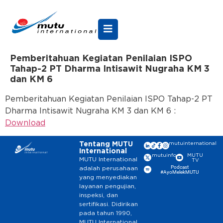
Pemberitahuan Kegiatan Penilaian ISPO
Tahap-2 PT Dharma Intisawit Nugraha KM 3
dan KM 6
Pemberitahuan Kegiatan Penilaian ISPO Tahap-2 PT
Dharma Intisawit Nugraha KM 3 dan KM 6 :
Download
Tentang MUTU
mutuinternational
International
mutuinfo
MUTU
MUTU International
TV
Podcast
adalah perusahaan
#AyoMelekMUTU
yang menyediakan
layanan pengujian,
inspeksi, dan
sertifikasi. Didirikan
pada tahun 1990,
MUTU International