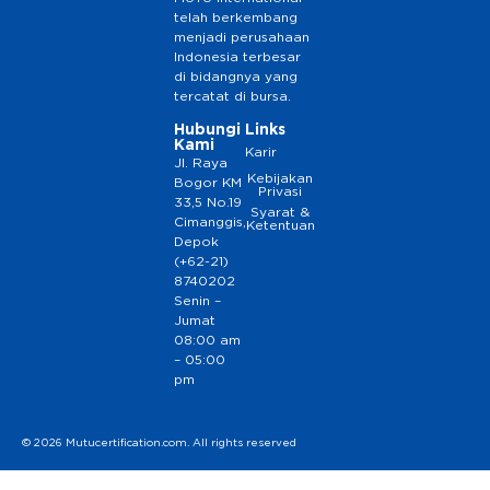
telah berkembang
menjadi perusahaan
Indonesia terbesar
di bidangnya yang
tercatat di bursa.
Hubungi
Links
Kami
Karir
Jl. Raya
Kebijakan
Bogor KM
Privasi
33,5 No.19
Syarat &
Cimanggis,
Ketentuan
Depok
(+62-21)
8740202
Senin –
Jumat
08:00 am
– 05:00
pm
© 2026 Mutucertification.com. All rights reserved