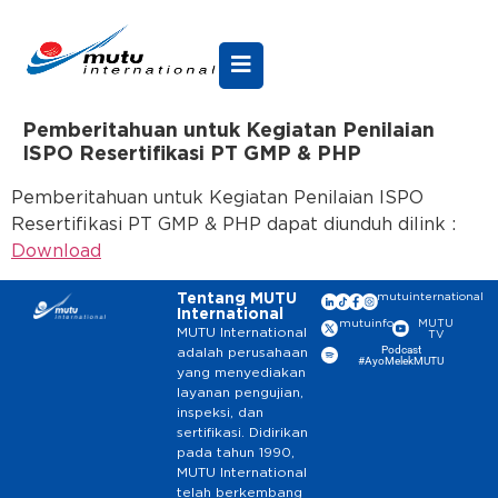
Pemberitahuan untuk Kegiatan Penilaian
ISPO Resertifikasi PT GMP & PHP
Pemberitahuan untuk Kegiatan Penilaian ISPO
Resertifikasi PT GMP & PHP dapat diunduh dilink :
Download
Tentang MUTU
mutuinternational
International
mutuinfo
MUTU
MUTU International
TV
Podcast
adalah perusahaan
#AyoMelekMUTU
yang menyediakan
layanan pengujian,
inspeksi, dan
sertifikasi. Didirikan
pada tahun 1990,
MUTU International
telah berkembang