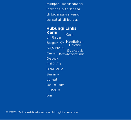
menjadi perusahaan
Indonesia terbesar
di bidangnya yang
tercatat di bursa.
Hubungi
Links
Kami
Karir
Jl. Raya
Kebijakan
Bogor KM
Privasi
33,5 No.19
Syarat &
Cimanggis,
Ketentuan
Depok
(+62-21)
8740202
Senin –
Jumat
08:00 am
– 05:00
pm
© 2026 Mutucertification.com. All rights reserved