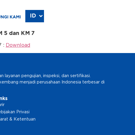
ID
EN
NGI KAMI
M 5 dan KM 7
7 :
Download
ayanan pengujian, inspeksi, dan sertifikasi.
erkembang menjadi perusahaan Indonesia terbesar di
inks
rir
bijakan Privasi
arat & Ketentuan