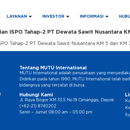
LAYANAN
INVESTOR
INFORMASI
HUBU
aian ISPO Tahap-2 PT Dewata Sawit Nusantara K
ISPO Tahap-2 PT Dewata Sawit Nusantara KM 5 dan KM 
Tentang MUTU International
MUTU International adalah perusahaan yang menyediakan l
Didirikan pada tahun 1990, MUTU International telah b
bidangnya yang tercatat di bursa.
Hubungi Kami
L
Jl. Raya Bogor KM 33,5 No.19 Cimanggis, Depok
Ka
(+62-21) 8740202
Ke
Senin – Jumat 08:00 am – 05:00 pm
Sy