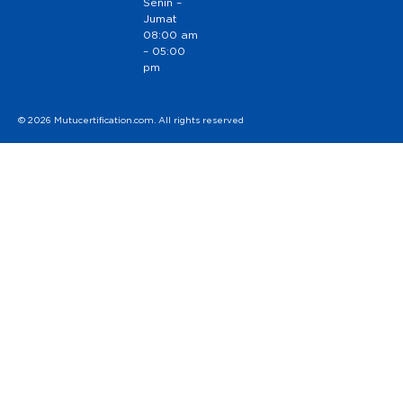
Senin –
Jumat
08:00 am
– 05:00
pm
© 2026 Mutucertification.com. All rights reserved