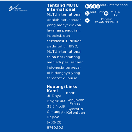
Tentang MUTU
mutuinternational
International
mutuinfo
MUTU
MUTU International
TV
Podcast
adalah perusahaan
#AyoMelekMUTU
yang menyediakan
layanan pengujian,
inspeksi, dan
sertifikasi. Didirikan
pada tahun 1990,
MUTU International
telah berkembang
menjadi perusahaan
Indonesia terbesar
di bidangnya yang
tercatat di bursa.
Hubungi
Links
Kami
Karir
Jl. Raya
Kebijakan
Bogor KM
Privasi
33,5 No.19
Syarat &
Cimanggis,
Ketentuan
Depok
(+62-21)
8740202