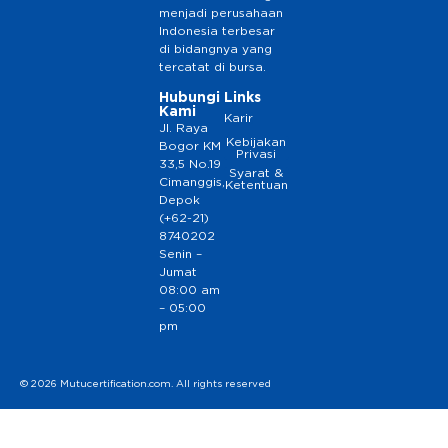
menjadi perusahaan
Indonesia terbesar
di bidangnya yang
tercatat di bursa.
Hubungi
Links
Kami
Karir
Jl. Raya
Kebijakan
Bogor KM
Privasi
33,5 No.19
Syarat &
Cimanggis,
Ketentuan
Depok
(+62-21)
8740202
Senin –
Jumat
08:00 am
– 05:00
pm
© 2026 Mutucertification.com. All rights reserved