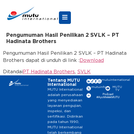
Pengumuman Hasil Penilikan 2 SVLK – PT
Hadinata Brothers
Pengumuman Hasil Penilikan 2 SVLK – PT Hadinata
Brothers dapat di unduh di link :
Download
Ditandai
PT Hadinata Brothers
,
SVLK
Tentang MUTU
mutuinternational
International
mutuinfo
MUTU
MUTU International
TV
Podcast
adalah perusahaan
#AyoMelekMUTU
yang menyediakan
layanan pengujian,
inspeksi, dan
sertifikasi. Didirikan
pada tahun 1990,
MUTU International
telah berkembang