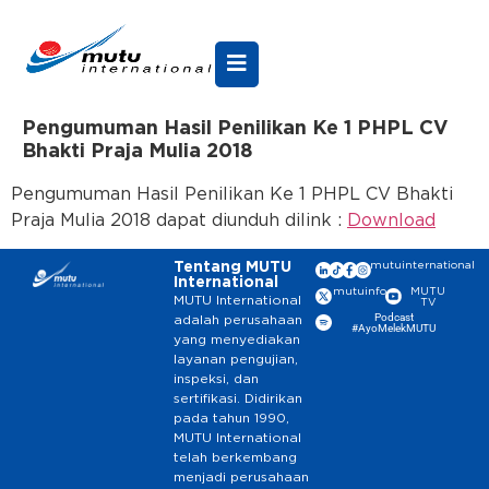
Pengumuman Hasil Penilikan Ke 1 PHPL CV
Bhakti Praja Mulia 2018
Pengumuman Hasil Penilikan Ke 1 PHPL CV Bhakti
Praja Mulia 2018 dapat diunduh dilink :
Download
Tentang MUTU
mutuinternational
International
mutuinfo
MUTU
MUTU International
TV
Podcast
adalah perusahaan
#AyoMelekMUTU
yang menyediakan
layanan pengujian,
inspeksi, dan
sertifikasi. Didirikan
pada tahun 1990,
MUTU International
telah berkembang
menjadi perusahaan