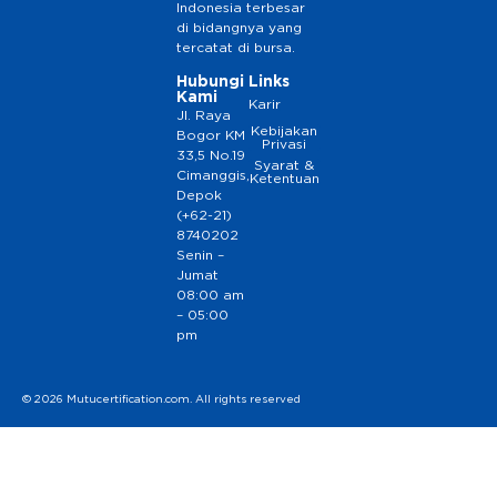
Indonesia terbesar
di bidangnya yang
tercatat di bursa.
Hubungi
Links
Kami
Karir
Jl. Raya
Kebijakan
Bogor KM
Privasi
33,5 No.19
Syarat &
Cimanggis,
Ketentuan
Depok
(+62-21)
8740202
Senin –
Jumat
08:00 am
– 05:00
pm
© 2026 Mutucertification.com. All rights reserved