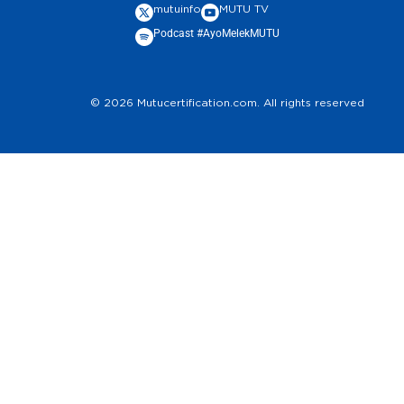
mutuinfo
MUTU TV
Podcast #AyoMelekMUTU
© 2026 Mutucertification.com. All rights reserved