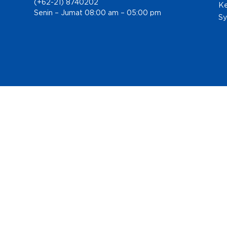
(+62-21) 8740202
Ke
Senin – Jumat 08:00 am – 05:00 pm
Sy