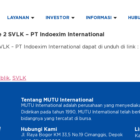
LAYANAN
INVESTOR
INFORMASI
HUBU
 2 SVLK – PT Indoexim International
K – PT Indoexim International dapat di unduh di link :
blik
,
SVLK
Tentang MUTU International
MUTU International adalah perusahaan yang menyediakan l
Didirikan pada tahun 1990, MUTU International telah b
bidangnya yang tercatat di bursa.
Hubungi Kami
L
Jl. Raya Bogor KM 33,5 No.19 Cimanggis, Depok
Ka