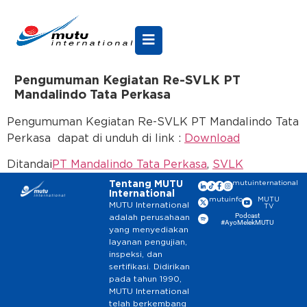
Pengumuman Kegiatan Re-SVLK PT
Mandalindo Tata Perkasa
Pengumuman Kegiatan Re-SVLK PT Mandalindo Tata
Perkasa dapat di unduh di link :
Download
Ditandai
PT Mandalindo Tata Perkasa
,
SVLK
Tentang MUTU
mutuinternational
International
mutuinfo
MUTU
MUTU International
TV
Podcast
adalah perusahaan
#AyoMelekMUTU
yang menyediakan
layanan pengujian,
inspeksi, dan
sertifikasi. Didirikan
pada tahun 1990,
MUTU International
telah berkembang