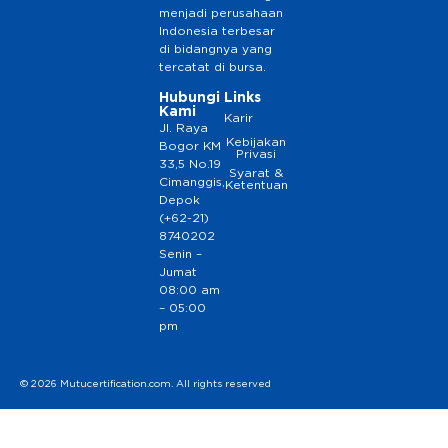
menjadi perusahaan
Indonesia terbesar
di bidangnya yang
tercatat di bursa.
Hubungi
Links
Kami
Karir
Jl. Raya
Kebijakan
Bogor KM
Privasi
33,5 No.19
Syarat &
Cimanggis,
Ketentuan
Depok
(+62-21)
8740202
Senin –
Jumat
08:00 am
– 05:00
pm
© 2026 Mutucertification.com. All rights reserved