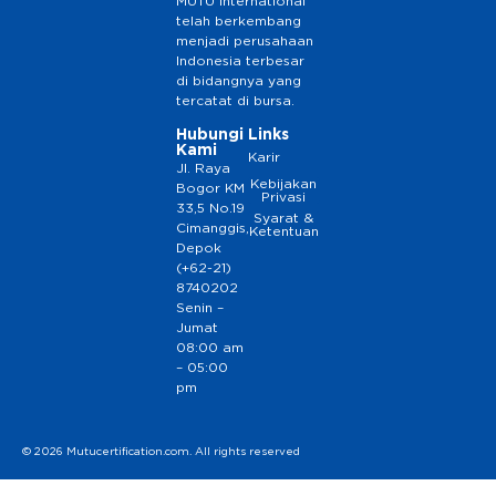
MUTU International
telah berkembang
menjadi perusahaan
Indonesia terbesar
di bidangnya yang
tercatat di bursa.
Hubungi
Links
Kami
Karir
Jl. Raya
Kebijakan
Bogor KM
Privasi
33,5 No.19
Syarat &
Cimanggis,
Ketentuan
Depok
(+62-21)
8740202
Senin –
Jumat
08:00 am
– 05:00
pm
© 2026 Mutucertification.com. All rights reserved