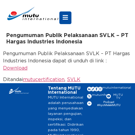
Pengumuman Publik Pelaksanaan SVLK – PT
Hargas Industries Indonesia
Pengumuman Publik Pelaksanaan SVLK – PT Hargas
Industries Indonesia dapat di unduh di link :
Download
Ditandai
mutucertification
,
SVLK
Tentang MUTU
mutuinternational
International
mutuinfo
MUTU
MUTU International
TV
Podcast
adalah perusahaan
#AyoMelekMUTU
yang menyediakan
layanan pengujian,
inspeksi, dan
sertifikasi. Didirikan
pada tahun 1990,