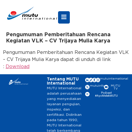
Pengumuman Pemberitahuan Rencana
Kegiatan VLK – CV Trijaya Mulia Karya
Pengumuman Pemberitahuan Rencana Kegiatan VLK
– CV Trijaya Mulia Karya dapat di unduh di link
:
Download
Tentang MUTU
mutuinternational
International
mutuinfo
MUTU
MUTU International
TV
Podcast
adalah perusahaan
#AyoMelekMUTU
yang menyediakan
layanan pengujian,
inspeksi, dan
sertifikasi. Didirikan
pada tahun 1990,
MUTU International
telah berkembang