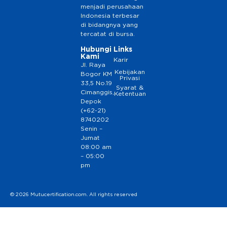
menjadi perusahaan
Indonesia terbesar
di bidangnya yang
tercatat di bursa.
Hubungi
Links
Kami
Karir
Jl. Raya
Kebijakan
Bogor KM
Privasi
33,5 No.19
Syarat &
Cimanggis,
Ketentuan
Depok
(+62-21)
8740202
Senin –
Jumat
08:00 am
– 05:00
pm
© 2026 Mutucertification.com. All rights reserved