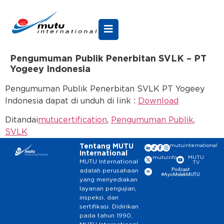
Pengumuman Publik Penerbitan SVLK – PT
Yogeey Indonesia
Pengumuman Publik Penerbitan SVLK PT Yogeey
Indonesia dapat di unduh di link :
Download
Ditandai
mutucertification
,
Pengumuman Publik
,
SVLK
Tentang MUTU
mutuinternational
International
mutuinfo
MUTU
MUTU International
TV
Podcast
adalah perusahaan
#AyoMelekMUTU
yang menyediakan
layanan pengujian,
inspeksi, dan
sertifikasi. Didirikan
pada tahun 1990,