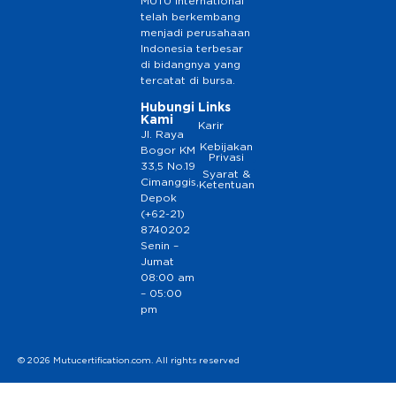
MUTU International
telah berkembang
menjadi perusahaan
Indonesia terbesar
di bidangnya yang
tercatat di bursa.
Hubungi
Links
Kami
Karir
Jl. Raya
Kebijakan
Bogor KM
Privasi
33,5 No.19
Syarat &
Cimanggis,
Ketentuan
Depok
(+62-21)
8740202
Senin –
Jumat
08:00 am
– 05:00
pm
© 2026 Mutucertification.com. All rights reserved