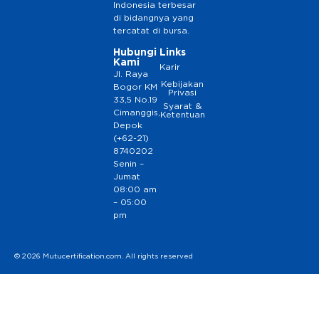
Indonesia terbesar
di bidangnya yang
tercatat di bursa.
Hubungi
Links
Kami
Karir
Jl. Raya
Kebijakan
Bogor KM
Privasi
33,5 No.19
Syarat &
Cimanggis,
Ketentuan
Depok
(+62-21)
8740202
Senin –
Jumat
08:00 am
– 05:00
pm
© 2026 Mutucertification.com. All rights reserved