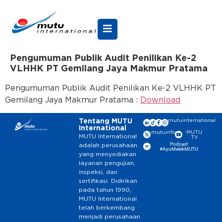
Pengumuman Publik Audit Penilikan Ke-2
VLHHK PT Gemilang Jaya Makmur Pratama
Pengumuman Publik Audit Penilikan Ke-2 VLHHK PT
Gemilang Jaya Makmur Pratama :
Download
Tentang MUTU
mutuinternational
International
mutuinfo
MUTU
MUTU International
TV
Podcast
adalah perusahaan
#AyoMelekMUTU
yang menyediakan
layanan pengujian,
inspeksi, dan
sertifikasi. Didirikan
pada tahun 1990,
MUTU International
telah berkembang
menjadi perusahaan