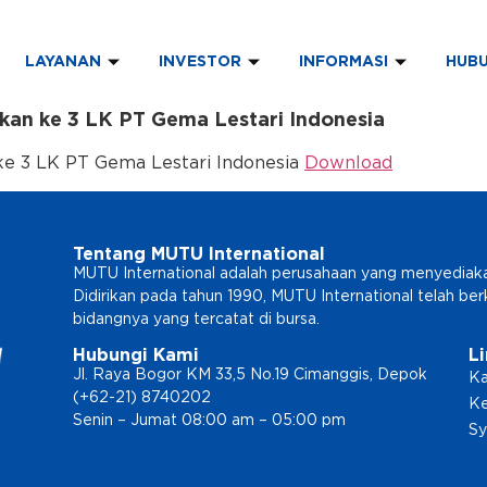
LAYANAN
INVESTOR
INFORMASI
HUBU
kan ke 3 LK PT Gema Lestari Indonesia
ke 3 LK PT Gema Lestari Indonesia
Download
Tentang MUTU International
MUTU International adalah perusahaan yang menyediakan l
Didirikan pada tahun 1990, MUTU International telah b
bidangnya yang tercatat di bursa.
Hubungi Kami
L
Jl. Raya Bogor KM 33,5 No.19 Cimanggis, Depok
Ka
(+62-21) 8740202
Ke
Senin – Jumat 08:00 am – 05:00 pm
Sy