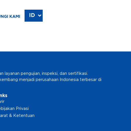
ID
EN
NGI KAMI
ayanan pengujian, inspeksi, dan sertifikasi.
erkembang menjadi perusahaan Indonesia terbesar di
inks
rir
bijakan Privasi
arat & Ketentuan