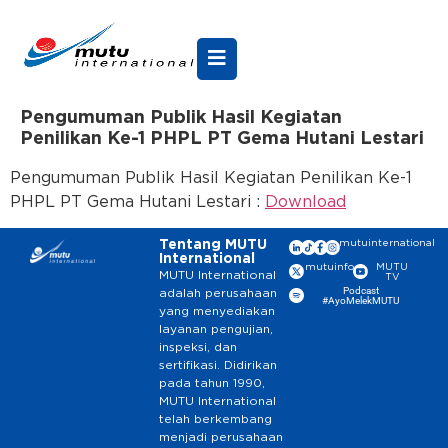
Pengumuman Publik Hasil Kegiatan
Penilikan Ke-1 PHPL PT Gema Hutani Lestari
Pengumuman Publik Hasil Kegiatan Penilikan Ke-1
PHPL PT Gema Hutani Lestari :
Download
Tentang MUTU
mutuinternational
International
mutuinfo
MUTU
MUTU International
TV
Podcast
adalah perusahaan
#AyoMelekMUTU
yang menyediakan
layanan pengujian,
inspeksi, dan
sertifikasi. Didirikan
pada tahun 1990,
MUTU International
telah berkembang
menjadi perusahaan