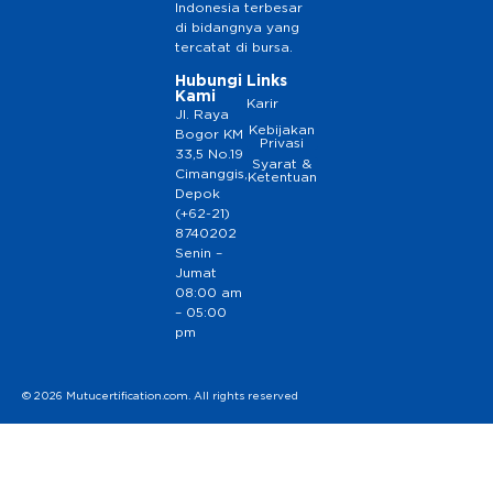
Indonesia terbesar
di bidangnya yang
tercatat di bursa.
Hubungi
Links
Kami
Karir
Jl. Raya
Kebijakan
Bogor KM
Privasi
33,5 No.19
Syarat &
Cimanggis,
Ketentuan
Depok
(+62-21)
8740202
Senin –
Jumat
08:00 am
– 05:00
pm
© 2026 Mutucertification.com. All rights reserved