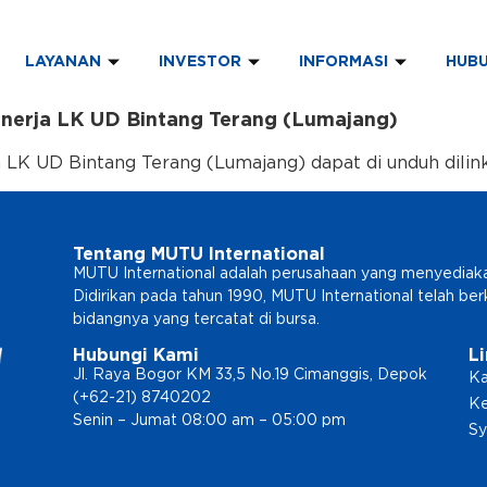
LAYANAN
INVESTOR
INFORMASI
HUBU
inerja LK UD Bintang Terang (Lumajang)
 LK UD Bintang Terang (Lumajang) dapat di unduh dilin
Tentang MUTU International
MUTU International adalah perusahaan yang menyediakan l
Didirikan pada tahun 1990, MUTU International telah b
bidangnya yang tercatat di bursa.
Hubungi Kami
L
Jl. Raya Bogor KM 33,5 No.19 Cimanggis, Depok
Ka
(+62-21) 8740202
Ke
Senin – Jumat 08:00 am – 05:00 pm
Sy