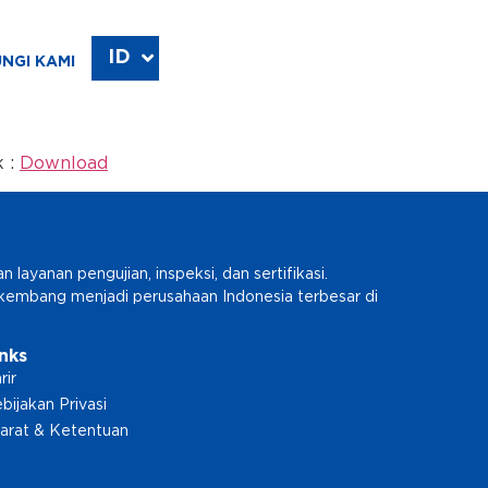
ID
EN
NGI KAMI
k :
Download
ayanan pengujian, inspeksi, dan sertifikasi.
erkembang menjadi perusahaan Indonesia terbesar di
inks
rir
bijakan Privasi
arat & Ketentuan