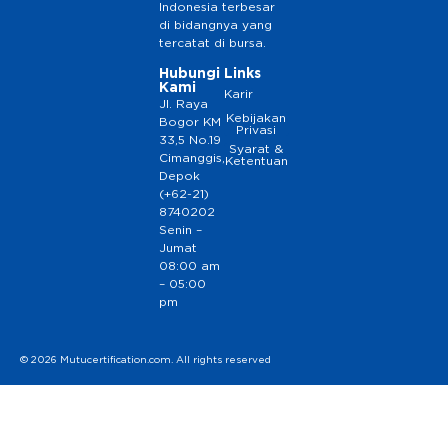
Indonesia terbesar
di bidangnya yang
tercatat di bursa.
Hubungi
Links
Kami
Karir
Jl. Raya
Kebijakan
Bogor KM
Privasi
33,5 No.19
Syarat &
Cimanggis,
Ketentuan
Depok
(+62-21)
8740202
Senin –
Jumat
08:00 am
– 05:00
pm
© 2026 Mutucertification.com. All rights reserved