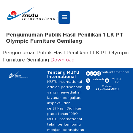
Pengumuman Publik Hasil Penilikan 1 LK PT
Olympic Furniture Gemilang
Pengumuman Publik Hasil Penilikan 1 LK PT Olympic
Furniture Gemilang
Download
Tentang MUTU
mutuinternational
International
mutuinfo
MUTU
MUTU International
TV
Podcast
adalah perusahaan
#AyoMelekMUTU
yang menyediakan
layanan pengujian,
inspeksi, dan
sertifikasi. Didirikan
pada tahun 1990,
MUTU International
telah berkembang
menjadi perusahaan