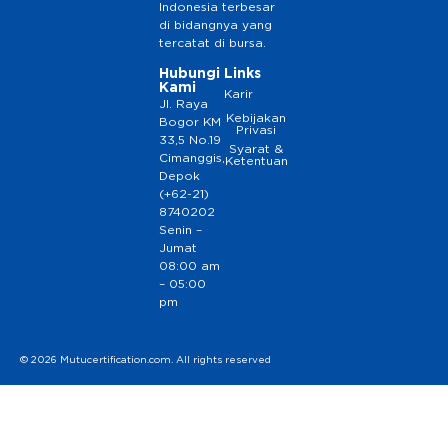
Indonesia terbesar
di bidangnya yang
tercatat di bursa.
Hubungi
Links
Kami
Karir
Jl. Raya
Kebijakan
Bogor KM
Privasi
33,5 No.19
Syarat &
Cimanggis,
Ketentuan
Depok
(+62-21)
8740202
Senin –
Jumat
08:00 am
– 05:00
pm
© 2026 Mutucertification.com. All rights reserved