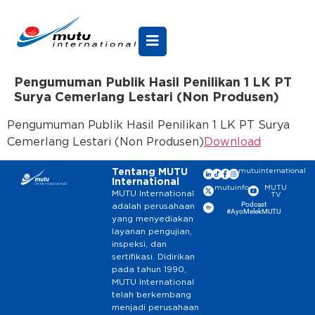
Pengumuman Publik Hasil Penilikan 1 LK PT
Surya Cemerlang Lestari (Non Produsen)
Pengumuman Publik Hasil Penilikan 1 LK PT Surya
Cemerlang Lestari (Non Produsen)
Download
Tentang MUTU
mutuinternational
International
mutuinfo
MUTU
MUTU International
TV
Podcast
adalah perusahaan
#AyoMelekMUTU
yang menyediakan
layanan pengujian,
inspeksi, dan
sertifikasi. Didirikan
pada tahun 1990,
MUTU International
telah berkembang
menjadi perusahaan