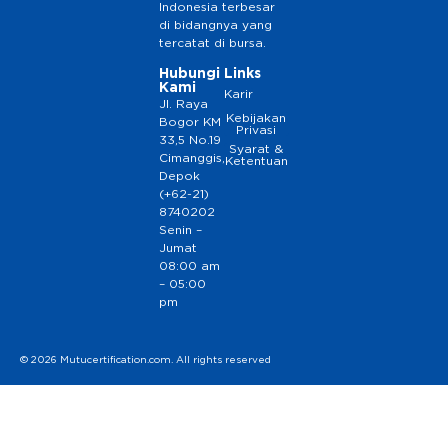
Indonesia terbesar
di bidangnya yang
tercatat di bursa.
Hubungi
Links
Kami
Karir
Jl. Raya
Kebijakan
Bogor KM
Privasi
33,5 No.19
Syarat &
Cimanggis,
Ketentuan
Depok
(+62-21)
8740202
Senin –
Jumat
08:00 am
– 05:00
pm
© 2026 Mutucertification.com. All rights reserved