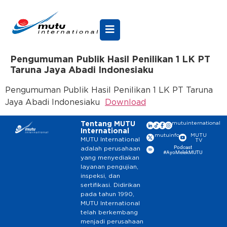
Pengumuman Publik Hasil Penilikan 1 LK PT
Taruna Jaya Abadi Indonesiaku
Pengumuman Publik Hasil Penilikan 1 LK PT Taruna
Jaya Abadi Indonesiaku
Download
Tentang MUTU
mutuinternational
International
mutuinfo
MUTU
MUTU International
TV
Podcast
adalah perusahaan
#AyoMelekMUTU
yang menyediakan
layanan pengujian,
inspeksi, dan
sertifikasi. Didirikan
pada tahun 1990,
MUTU International
telah berkembang
menjadi perusahaan