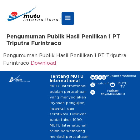
Pengumuman Publik Hasil Penilikan 1 PT
Triputra Furintraco
Pengumuman Publik Hasil Penilikan 1 PT Triputra
Furintraco
Download
Tentang MUTU
mutuinternational
International
mutuinfo
MUTU
MUTU International
TV
Podcast
adalah perusahaan
#AyoMelekMUTU
yang menyediakan
layanan pengujian,
inspeksi, dan
sertifikasi. Didirikan
pada tahun 1990,
MUTU International
telah berkembang
menjadi perusahaan