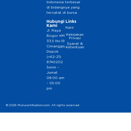
Indonesia terbesar
di bidangnya yang
tercatat di bursa.
Hubungi
Links
Kami
Karir
Jl. Raya
Kebijakan
Bogor KM
Privasi
33,5 No.19
Syarat &
Cimanggis,
Ketentuan
Depok
(+62-21)
8740202
Senin –
Jumat
08:00 am
– 05:00
pm
© 2026 Mutucertification.com. All rights reserved