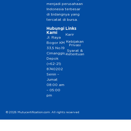
menjadi perusahaan
Indonesia terbesar
di bidangnya yang
tercatat di bursa.
Hubungi
Links
Kami
Karir
Jl. Raya
Kebijakan
Bogor KM
Privasi
33,5 No.19
Syarat &
Cimanggis,
Ketentuan
Depok
(+62-21)
8740202
Senin –
Jumat
08:00 am
– 05:00
pm
© 2026 Mutucertification.com. All rights reserved