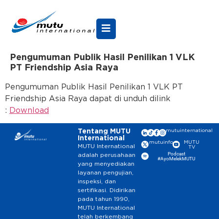
Pengumuman Publik Hasil Penilikan 1 VLK
PT Friendship Asia Raya
Pengumuman Publik Hasil Penilikan 1 VLK PT
Friendship Asia Raya dapat di unduh dilink
:
Download
Tentang MUTU
mutuinternational
International
mutuinfo
MUTU
MUTU International
TV
Podcast
adalah perusahaan
#AyoMelekMUTU
yang menyediakan
layanan pengujian,
inspeksi, dan
sertifikasi. Didirikan
pada tahun 1990,
MUTU International
telah berkembang