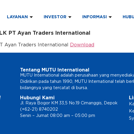
LAYANAN
INVESTOR
INFORMASI
HUBU
LK PT Ayan Traders International
T Ayan Traders International
Download
Tentang MUTU International
MUTU International adalah perusahaan yang menyediakan l
Didirikan pada tahun 1990, MUTU International telah b
bidangnya yang tercatat di bursa.
Hubungi Kami
L
Jl. Raya Bogor KM 33,5 No.19 Cimanggis, Depok
Ka
(+62-21) 8740202
Ke
Senin – Jumat 08:00 am – 05:00 pm
Sy