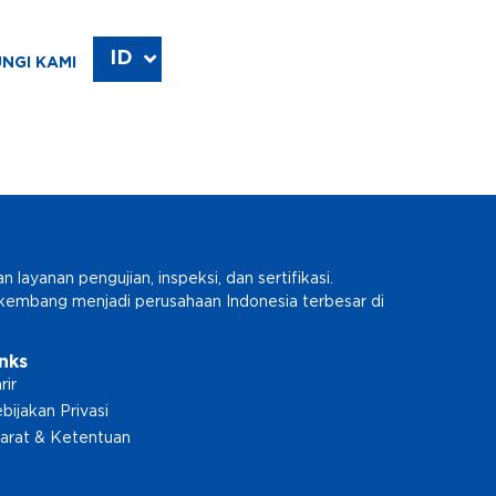
ID
EN
NGI KAMI
ayanan pengujian, inspeksi, dan sertifikasi.
erkembang menjadi perusahaan Indonesia terbesar di
inks
rir
bijakan Privasi
arat & Ketentuan