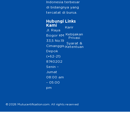
Indonesia terbesar
di bidangnya yang
tercatat di bursa.
Hubungi
Links
Kami
Karir
Jl. Raya
Kebijakan
Bogor KM
Privasi
33,5 No.19
Syarat &
Cimanggis,
Ketentuan
Depok
(+62-21)
8740202
Senin –
Jumat
08:00 am
– 05:00
pm
© 2026 Mutucertification.com. All rights reserved