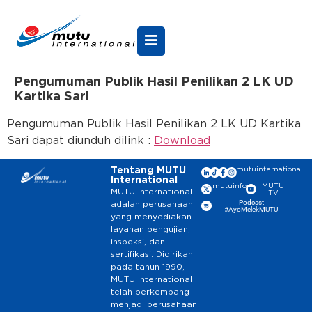
Pengumuman Publik Hasil Penilikan 2 LK UD
Kartika Sari
Pengumuman Publik Hasil Penilikan 2 LK UD Kartika
Sari dapat diunduh dilink :
Download
Tentang MUTU
mutuinternational
International
mutuinfo
MUTU
MUTU International
TV
Podcast
adalah perusahaan
#AyoMelekMUTU
yang menyediakan
layanan pengujian,
inspeksi, dan
sertifikasi. Didirikan
pada tahun 1990,
MUTU International
telah berkembang
menjadi perusahaan