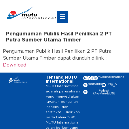
Pengumuman Publik Hasil Penilikan 2 PT
Putra Sumber Utama Timber
Pengumuman Publik Hasil Penilikan 2 PT Putra
Sumber Utama Timber dapat diunduh dilink :
Download
Tentang MUTU
mutuinternational
International
mutuinfo
MUTU
MUTU International
TV
Podcast
adalah perusahaan
#AyoMelekMUTU
yang menyediakan
layanan pengujian,
inspeksi, dan
sertifikasi. Didirikan
pada tahun 1990,
MUTU International
telah berkembang