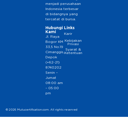
menjadi perusahaan
Indonesia terbesar
di bidangnya yang
tercatat di bursa.
Hubungi
Links
Kami
Karir
Jl. Raya
Kebijakan
Bogor KM
Privasi
33,5 No.19
Syarat &
Cimanggis,
Ketentuan
Depok
(+62-21)
8740202
Senin –
Jumat
08:00 am
– 05:00
pm
© 2026 Mutucertification.com. All rights reserved