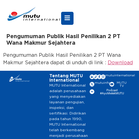
Pengumuman Publik Hasil Penilikan 2 PT
Wana Makmur Sejahtera
Pengumuman Publik Hasil Penilikan 2 PT Wana
Makmur Sejahtera dapat di unduh di link :
Download
Tentang MUTU
mutuinternational
International
mutuinfo
MUTU
MUTU International
TV
Podcast
adalah perusahaan
#AyoMelekMUTU
yang menyediakan
layanan pengujian,
inspeksi, dan
sertifikasi. Didirikan
pada tahun 1990,
MUTU International
telah berkembang
menjadi perusahaan