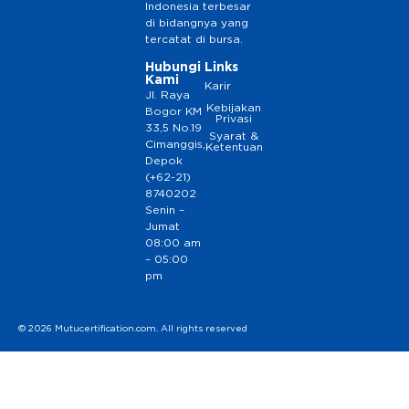
Indonesia terbesar
di bidangnya yang
tercatat di bursa.
Hubungi
Links
Kami
Karir
Jl. Raya
Kebijakan
Bogor KM
Privasi
33,5 No.19
Syarat &
Cimanggis,
Ketentuan
Depok
(+62-21)
8740202
Senin –
Jumat
08:00 am
– 05:00
pm
© 2026 Mutucertification.com. All rights reserved