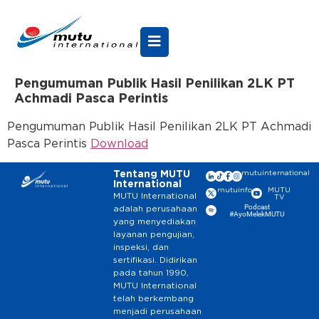
Pengumuman Publik Hasil Penilikan 2LK PT
Achmadi Pasca Perintis
Pengumuman Publik Hasil Penilikan 2LK PT Achmadi
Pasca Perintis
Download
Tentang MUTU
mutuinternational
International
mutuinfo
MUTU
MUTU International
TV
Podcast
adalah perusahaan
#AyoMelekMUTU
yang menyediakan
layanan pengujian,
inspeksi, dan
sertifikasi. Didirikan
pada tahun 1990,
MUTU International
telah berkembang
menjadi perusahaan