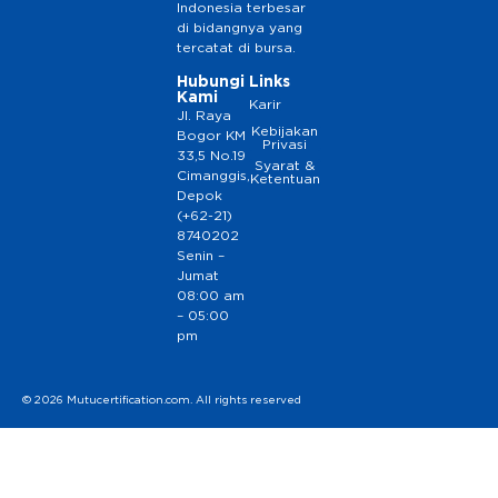
Indonesia terbesar
di bidangnya yang
tercatat di bursa.
Hubungi
Links
Kami
Karir
Jl. Raya
Kebijakan
Bogor KM
Privasi
33,5 No.19
Syarat &
Cimanggis,
Ketentuan
Depok
(+62-21)
8740202
Senin –
Jumat
08:00 am
– 05:00
pm
© 2026 Mutucertification.com. All rights reserved