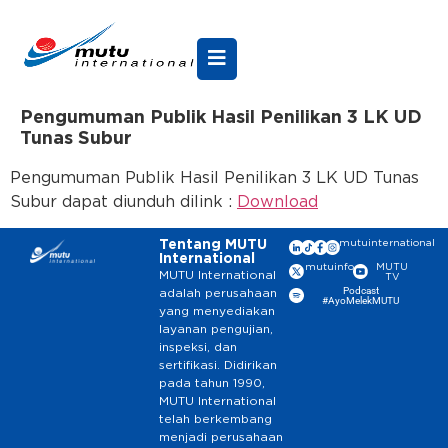
Pengumuman Publik Hasil Penilikan 3 LK UD
Tunas Subur
Pengumuman Publik Hasil Penilikan 3 LK UD Tunas
Subur dapat diunduh dilink :
Download
Tentang MUTU
mutuinternational
International
mutuinfo
MUTU
MUTU International
TV
Podcast
adalah perusahaan
#AyoMelekMUTU
yang menyediakan
layanan pengujian,
inspeksi, dan
sertifikasi. Didirikan
pada tahun 1990,
MUTU International
telah berkembang
menjadi perusahaan