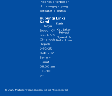
Indonesia terbesar
di bidangnya yang
tercatat di bursa.
Hubungi
Links
Kami
Karir
Jl. Raya
Kebijakan
Bogor KM
Privasi
33,5 No.19
Syarat &
Cimanggis,
Ketentuan
Depok
(+62-21)
8740202
Senin –
Jumat
08:00 am
– 05:00
pm
© 2026 Mutucertification.com. All rights reserved