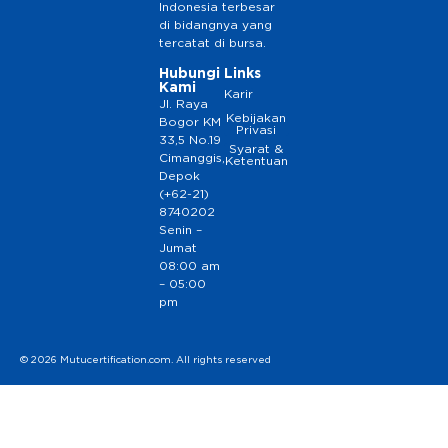
Indonesia terbesar
di bidangnya yang
tercatat di bursa.
Hubungi
Links
Kami
Karir
Jl. Raya
Kebijakan
Bogor KM
Privasi
33,5 No.19
Syarat &
Cimanggis,
Ketentuan
Depok
(+62-21)
8740202
Senin –
Jumat
08:00 am
– 05:00
pm
© 2026 Mutucertification.com. All rights reserved