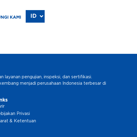
ID
EN
NGI KAMI
ayanan pengujian, inspeksi, dan sertifikasi.
erkembang menjadi perusahaan Indonesia terbesar di
inks
rir
bijakan Privasi
arat & Ketentuan