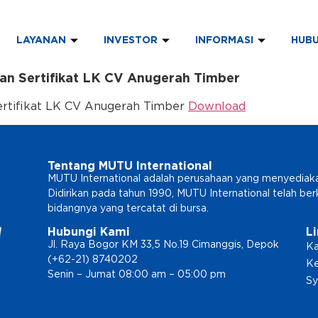
LAYANAN
INVESTOR
INFORMASI
HUBU
an Sertifikat LK CV Anugerah Timber
rtifikat LK CV Anugerah Timber
Download
Tentang MUTU International
MUTU International adalah perusahaan yang menyediakan l
Didirikan pada tahun 1990, MUTU International telah b
bidangnya yang tercatat di bursa.
Hubungi Kami
L
Jl. Raya Bogor KM 33,5 No.19 Cimanggis, Depok
Ka
(+62-21) 8740202
Ke
Senin – Jumat 08:00 am – 05:00 pm
Sy