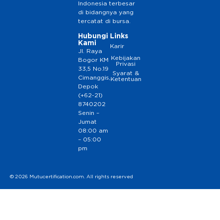
Indonesia terbesar
di bidangnya yang
tercatat di bursa.
Hubungi
Links
Kami
Karir
Jl. Raya
Kebijakan
Bogor KM
Privasi
33,5 No.19
Syarat &
Cimanggis,
Ketentuan
Depok
(+62-21)
8740202
Senin –
Jumat
08:00 am
– 05:00
pm
© 2026 Mutucertification.com. All rights reserved