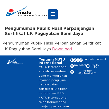
Pengumuman Publik Hasil Perpanjangan
Sertifikat LK Paguyuban Sami Jaya
Pengumuman Publik Hasil Perpanjangan Sertifikat
LK Paguyuban Sami Jaya
Download
Tentang MUTU
mutuinternational
International
mutuinfo
MUTU
MUTU International
TV
Podcast
adalah perusahaan
#AyoMelekMUTU
yang menyediakan
layanan pengujian,
inspeksi, dan
sertifikasi. Didirikan
pada tahun 1990,
MUTU International
telah berkembang
menjadi perusahaan