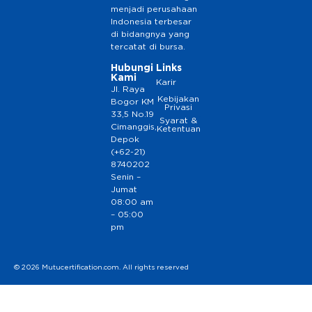
menjadi perusahaan
Indonesia terbesar
di bidangnya yang
tercatat di bursa.
Hubungi
Links
Kami
Karir
Jl. Raya
Kebijakan
Bogor KM
Privasi
33,5 No.19
Syarat &
Cimanggis,
Ketentuan
Depok
(+62-21)
8740202
Senin –
Jumat
08:00 am
– 05:00
pm
© 2026 Mutucertification.com. All rights reserved