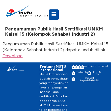
Pengumuman Publik Hasil Sertifikasi UMKM
Kalsel 15 (Kelompok Sahabat Industri 2)
Pengumuman Publik Hasil Sertifikasi UMKM Kalsel 15
(Kelompok Sahabat Industri 2) dapat diunduh dilink :
Download
Tentang MUTU
mutuinternational
International
mutuinfo
MUTU
MUTU International
TV
Podcast
adalah perusahaan
#AyoMelekMUTU
yang menyediakan
layanan pengujian,
inspeksi, dan
sertifikasi. Didirikan
pada tahun 1990,
MUTU International
telah berkembang