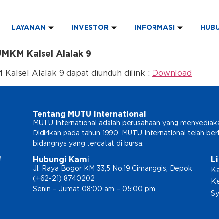
LAYANAN
INVESTOR
INFORMASI
HUBU
UMKM Kalsel Alalak 9
Kalsel Alalak 9 dapat diunduh dilink :
Download
Tentang MUTU International
MUTU International adalah perusahaan yang menyediakan l
Didirikan pada tahun 1990, MUTU International telah b
bidangnya yang tercatat di bursa.
Hubungi Kami
L
Jl. Raya Bogor KM 33,5 No.19 Cimanggis, Depok
Ka
(+62-21) 8740202
Ke
Senin – Jumat 08:00 am – 05:00 pm
Sy