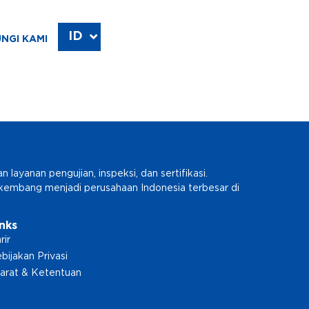
ID
EN
NGI KAMI
ayanan pengujian, inspeksi, dan sertifikasi.
erkembang menjadi perusahaan Indonesia terbesar di
inks
rir
bijakan Privasi
arat & Ketentuan