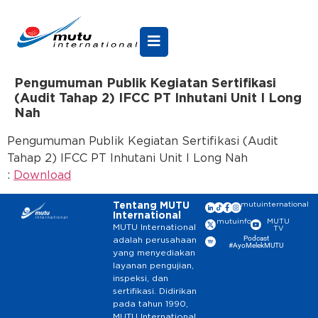
Pengumuman Publik Kegiatan Sertifikasi
(Audit Tahap 2) IFCC PT Inhutani Unit I Long
Nah
Pengumuman Publik Kegiatan Sertifikasi (Audit
Tahap 2) IFCC PT Inhutani Unit I Long Nah
:
Download
Tentang MUTU
mutuinternational
International
mutuinfo
MUTU
MUTU International
TV
Podcast
adalah perusahaan
#AyoMelekMUTU
yang menyediakan
layanan pengujian,
inspeksi, dan
sertifikasi. Didirikan
pada tahun 1990,
MUTU International