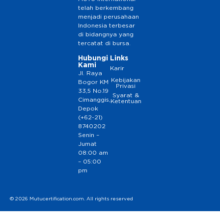
telah berkembang
menjadi perusahaan
Indonesia terbesar
di bidangnya yang
tercatat di bursa.
Hubungi
Links
Kami
Karir
Jl. Raya
Kebijakan
Bogor KM
Privasi
33,5 No.19
Syarat &
Cimanggis,
Ketentuan
Depok
(+62-21)
8740202
Senin –
Jumat
08:00 am
– 05:00
pm
© 2026 Mutucertification.com. All rights reserved