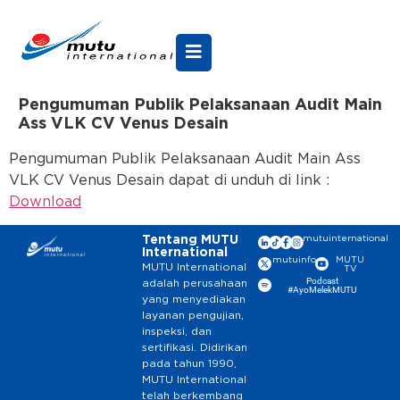
Pengumuman Publik Pelaksanaan Audit Main
Ass VLK CV Venus Desain
Pengumuman Publik Pelaksanaan Audit Main Ass
VLK CV Venus Desain dapat di unduh di link :
Download
Tentang MUTU
mutuinternational
International
mutuinfo
MUTU
MUTU International
TV
Podcast
adalah perusahaan
#AyoMelekMUTU
yang menyediakan
layanan pengujian,
inspeksi, dan
sertifikasi. Didirikan
pada tahun 1990,
MUTU International
telah berkembang