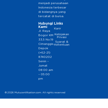
menjadi perusahaan
Indonesia terbesar
di bidangnya yang
tercatat di bursa.
Hubungi
Links
Kami
Karir
Jl. Raya
Kebijakan
Bogor KM
Privasi
33,5 No.19
Syarat &
Cimanggis,
Ketentuan
Depok
(+62-21)
8740202
Senin –
Jumat
08:00 am
– 05:00
pm
© 2026 Mutucertification.com. All rights reserved