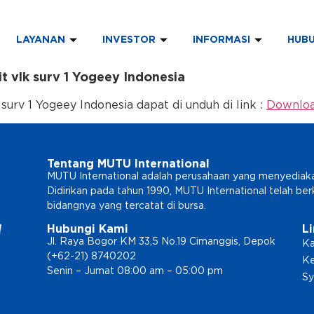
LAYANAN
INVESTOR
INFORMASI
HUBU
 vlk surv 1 Yogeey Indonesia
urv 1 Yogeey Indonesia dapat di unduh di link :
Downlo
Tentang MUTU International
MUTU International adalah perusahaan yang menyediakan l
Didirikan pada tahun 1990, MUTU International telah b
bidangnya yang tercatat di bursa.
Hubungi Kami
L
Jl. Raya Bogor KM 33,5 No.19 Cimanggis, Depok
Ka
(+62-21) 8740202
Ke
Senin – Jumat 08:00 am – 05:00 pm
Sy