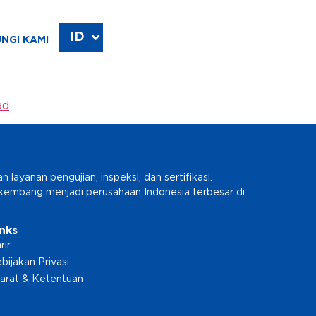
ID
EN
NGI KAMI
ad
ayanan pengujian, inspeksi, dan sertifikasi.
erkembang menjadi perusahaan Indonesia terbesar di
inks
rir
bijakan Privasi
arat & Ketentuan