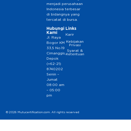
menjadi perusahaan
Indonesia terbesar
di bidangnya yang
tercatat di bursa.
Hubungi
Links
Kami
Karir
Jl. Raya
Kebijakan
Bogor KM
Privasi
33,5 No.19
Syarat &
Cimanggis,
Ketentuan
Depok
(+62-21)
8740202
Senin –
Jumat
08:00 am
– 05:00
pm
© 2026 Mutucertification.com. All rights reserved