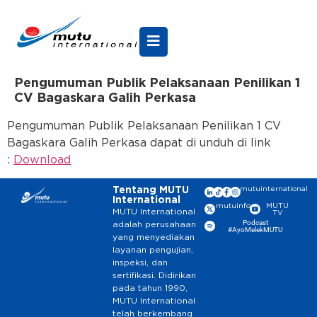
Pengumuman Publik Pelaksanaan Penilikan 1
CV Bagaskara Galih Perkasa
Pengumuman Publik Pelaksanaan Penilikan 1 CV
Bagaskara Galih Perkasa dapat di unduh di link
:
Download
Tentang MUTU
mutuinternational
International
mutuinfo
MUTU
MUTU International
TV
Podcast
adalah perusahaan
#AyoMelekMUTU
yang menyediakan
layanan pengujian,
inspeksi, dan
sertifikasi. Didirikan
pada tahun 1990,
MUTU International
telah berkembang