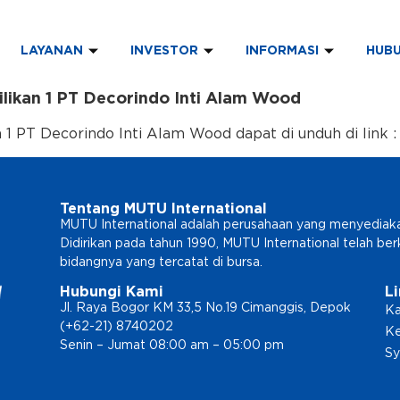
LAYANAN
INVESTOR
INFORMASI
HUBU
likan 1 PT Decorindo Inti Alam Wood
1 PT Decorindo Inti Alam Wood dapat di unduh di link 
Tentang MUTU International
MUTU International adalah perusahaan yang menyediakan l
Didirikan pada tahun 1990, MUTU International telah b
bidangnya yang tercatat di bursa.
Hubungi Kami
L
Jl. Raya Bogor KM 33,5 No.19 Cimanggis, Depok
Ka
(+62-21) 8740202
Ke
Senin – Jumat 08:00 am – 05:00 pm
Sy