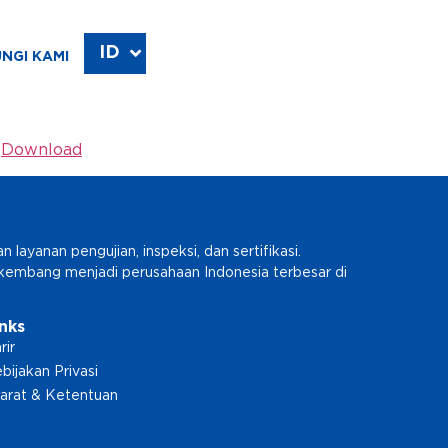
ID
EN
NGI KAMI
:
Download
ayanan pengujian, inspeksi, dan sertifikasi.
erkembang menjadi perusahaan Indonesia terbesar di
inks
rir
bijakan Privasi
arat & Ketentuan