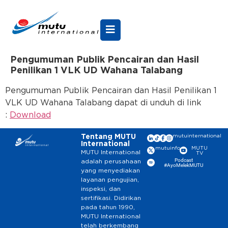
Pengumuman Publik Pencairan dan Hasil
Penilikan 1 VLK UD Wahana Talabang
Pengumuman Publik Pencairan dan Hasil Penilikan 1
VLK UD Wahana Talabang dapat di unduh di link
:
Download
Tentang MUTU
mutuinternational
International
mutuinfo
MUTU
MUTU International
TV
Podcast
adalah perusahaan
#AyoMelekMUTU
yang menyediakan
layanan pengujian,
inspeksi, dan
sertifikasi. Didirikan
pada tahun 1990,
MUTU International
telah berkembang