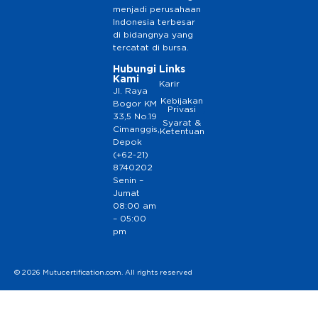
menjadi perusahaan
Indonesia terbesar
di bidangnya yang
tercatat di bursa.
Hubungi
Links
Kami
Karir
Jl. Raya
Kebijakan
Bogor KM
Privasi
33,5 No.19
Syarat &
Cimanggis,
Ketentuan
Depok
(+62-21)
8740202
Senin –
Jumat
08:00 am
– 05:00
pm
© 2026 Mutucertification.com. All rights reserved