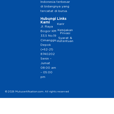
Indonesia terbesar
di bidangnya yang
tercatat di bursa.
Hubungi
Links
Kami
Karir
Jl. Raya
Kebijakan
Bogor KM
Privasi
33,5 No.19
Syarat &
Cimanggis,
Ketentuan
Depok
(+62-21)
8740202
Senin –
Jumat
08:00 am
– 05:00
pm
© 2026 Mutucertification.com. All rights reserved