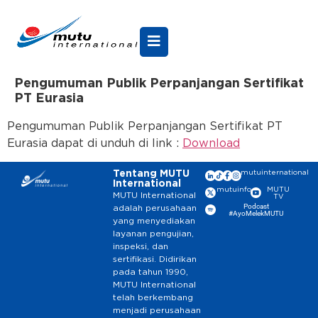
Pengumuman Publik Perpanjangan Sertifikat
PT Eurasia
Pengumuman Publik Perpanjangan Sertifikat PT
Eurasia dapat di unduh di link :
Download
Tentang MUTU
mutuinternational
International
mutuinfo
MUTU
MUTU International
TV
Podcast
adalah perusahaan
#AyoMelekMUTU
yang menyediakan
layanan pengujian,
inspeksi, dan
sertifikasi. Didirikan
pada tahun 1990,
MUTU International
telah berkembang
menjadi perusahaan