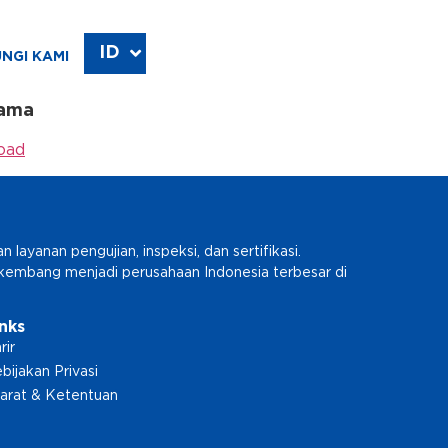
ID
EN
NGI KAMI
tama
oad
ayanan pengujian, inspeksi, dan sertifikasi.
erkembang menjadi perusahaan Indonesia terbesar di
inks
rir
bijakan Privasi
arat & Ketentuan