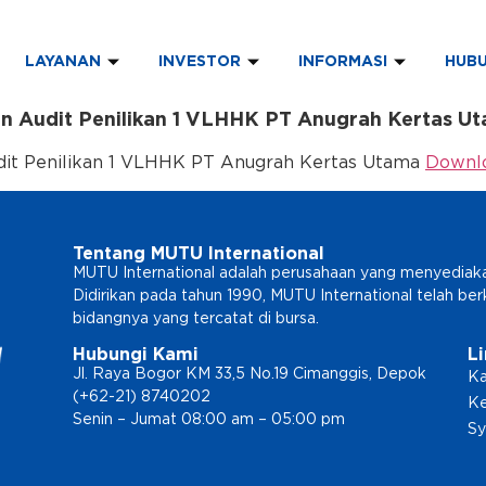
LAYANAN
INVESTOR
INFORMASI
HUBU
 Audit Penilikan 1 VLHHK PT Anugrah Kertas U
it Penilikan 1 VLHHK PT Anugrah Kertas Utama
Downl
Tentang MUTU International
MUTU International adalah perusahaan yang menyediakan l
Didirikan pada tahun 1990, MUTU International telah b
bidangnya yang tercatat di bursa.
Hubungi Kami
L
Jl. Raya Bogor KM 33,5 No.19 Cimanggis, Depok
Ka
(+62-21) 8740202
Ke
Senin – Jumat 08:00 am – 05:00 pm
Sy