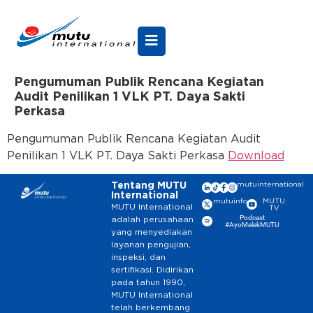
Pengumuman Publik Rencana Kegiatan
Audit Penilikan 1 VLK PT. Daya Sakti
Perkasa
Pengumuman Publik Rencana Kegiatan Audit
Penilikan 1 VLK PT. Daya Sakti Perkasa
Download
Tentang MUTU
mutuinternational
International
mutuinfo
MUTU
MUTU International
TV
Podcast
adalah perusahaan
#AyoMelekMUTU
yang menyediakan
layanan pengujian,
inspeksi, dan
sertifikasi. Didirikan
pada tahun 1990,
MUTU International
telah berkembang