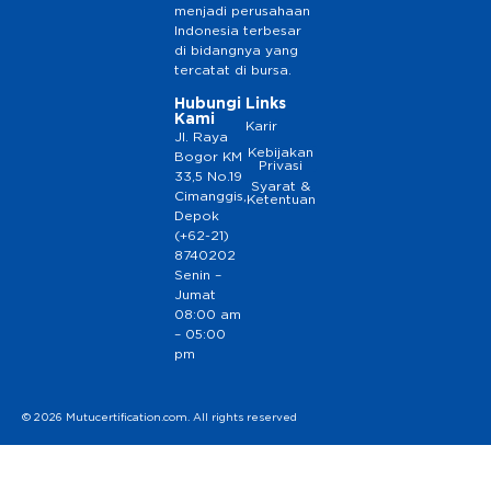
menjadi perusahaan
Indonesia terbesar
di bidangnya yang
tercatat di bursa.
Hubungi
Links
Kami
Karir
Jl. Raya
Kebijakan
Bogor KM
Privasi
33,5 No.19
Syarat &
Cimanggis,
Ketentuan
Depok
(+62-21)
8740202
Senin –
Jumat
08:00 am
– 05:00
pm
© 2026 Mutucertification.com. All rights reserved