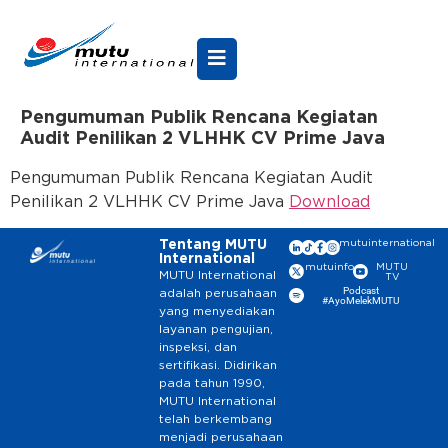
Pengumuman Publik Rencana Kegiatan
Audit Penilikan 2 VLHHK CV Prime Java
Pengumuman Publik Rencana Kegiatan Audit
Penilikan 2 VLHHK CV Prime Java
Download
Tentang MUTU
mutuinternational
International
mutuinfo
MUTU
MUTU International
TV
Podcast
adalah perusahaan
#AyoMelekMUTU
yang menyediakan
layanan pengujian,
inspeksi, dan
sertifikasi. Didirikan
pada tahun 1990,
MUTU International
telah berkembang
menjadi perusahaan