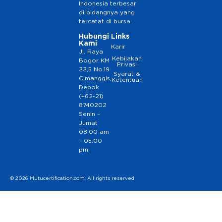
Indonesia terbesar
di bidangnya yang
tercatat di bursa.
Hubungi
Links
Kami
Karir
Jl. Raya
Kebijakan
Bogor KM
Privasi
33,5 No.19
Syarat &
Cimanggis,
Ketentuan
Depok
(+62-21)
8740202
Senin –
Jumat
08:00 am
– 05:00
pm
© 2026 Mutucertification.com. All rights reserved