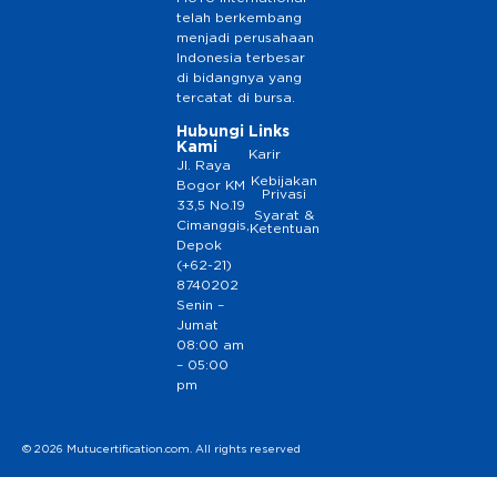
telah berkembang
menjadi perusahaan
Indonesia terbesar
di bidangnya yang
tercatat di bursa.
Hubungi
Links
Kami
Karir
Jl. Raya
Kebijakan
Bogor KM
Privasi
33,5 No.19
Syarat &
Cimanggis,
Ketentuan
Depok
(+62-21)
8740202
Senin –
Jumat
08:00 am
– 05:00
pm
© 2026 Mutucertification.com. All rights reserved