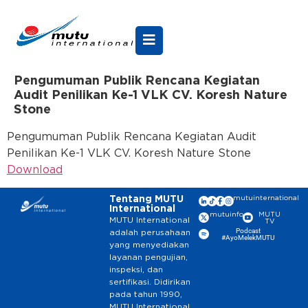
Pengumuman Publik Rencana Kegiatan
Audit Penilikan Ke-1 VLK CV. Koresh Nature
Stone
Pengumuman Publik Rencana Kegiatan Audit
Penilikan Ke-1 VLK CV. Koresh Nature Stone
Download
Tentang MUTU
mutuinternational
International
mutuinfo
MUTU
MUTU International
TV
Podcast
adalah perusahaan
#AyoMelekMUTU
yang menyediakan
layanan pengujian,
inspeksi, dan
sertifikasi. Didirikan
pada tahun 1990,
MUTU International