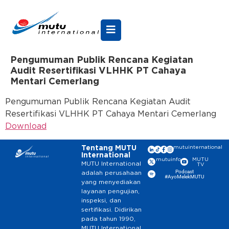
Pengumuman Publik Rencana Kegiatan
Audit Resertifikasi VLHHK PT Cahaya
Mentari Cemerlang
Pengumuman Publik Rencana Kegiatan Audit
Resertifikasi VLHHK PT Cahaya Mentari Cemerlang
Download
Tentang MUTU
mutuinternational
International
mutuinfo
MUTU
MUTU International
TV
Podcast
adalah perusahaan
#AyoMelekMUTU
yang menyediakan
layanan pengujian,
inspeksi, dan
sertifikasi. Didirikan
pada tahun 1990,
MUTU International