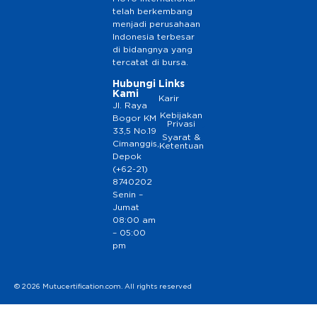
telah berkembang
menjadi perusahaan
Indonesia terbesar
di bidangnya yang
tercatat di bursa.
Hubungi
Links
Kami
Karir
Jl. Raya
Kebijakan
Bogor KM
Privasi
33,5 No.19
Syarat &
Cimanggis,
Ketentuan
Depok
(+62-21)
8740202
Senin –
Jumat
08:00 am
– 05:00
pm
© 2026 Mutucertification.com. All rights reserved