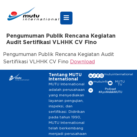
Pengumuman Publik Rencana Kegiatan
Audit Sertifikasi VLHHK CV Fino
Pengumuman Publik Rencana Kegiatan Audit
Sertifikasi VLHHK CV Fino
Download
Tentang MUTU
mutuinternational
International
mutuinfo
MUTU
MUTU International
TV
Podcast
adalah perusahaan
#AyoMelekMUTU
yang menyediakan
layanan pengujian,
inspeksi, dan
sertifikasi. Didirikan
pada tahun 1990,
MUTU International
telah berkembang
menjadi perusahaan