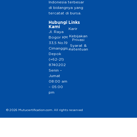
Indonesia terbesar
di bidangnya yang
tercatat di bursa.
Hubungi
Links
Kami
Karir
Jl. Raya
Kebijakan
Bogor KM
Privasi
33,5 No.19
Syarat &
Cimanggis,
Ketentuan
Depok
(+62-21)
8740202
Senin –
Jumat
08:00 am
– 05:00
pm
© 2026 Mutucertification.com. All rights reserved