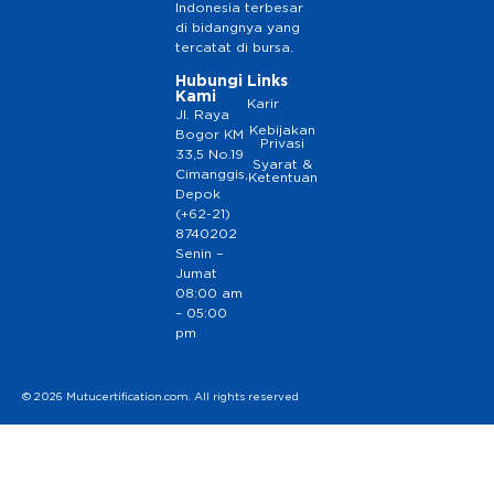
Indonesia terbesar
di bidangnya yang
tercatat di bursa.
Hubungi
Links
Kami
Karir
Jl. Raya
Kebijakan
Bogor KM
Privasi
33,5 No.19
Syarat &
Cimanggis,
Ketentuan
Depok
(+62-21)
8740202
Senin –
Jumat
08:00 am
– 05:00
pm
© 2026 Mutucertification.com. All rights reserved