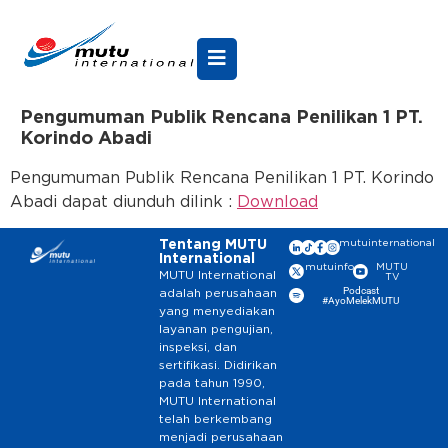
Pengumuman Publik Rencana Penilikan 1 PT.
Korindo Abadi
Pengumuman Publik Rencana Penilikan 1 PT. Korindo
Abadi dapat diunduh dilink :
Download
Tentang MUTU
mutuinternational
International
mutuinfo
MUTU
MUTU International
TV
Podcast
adalah perusahaan
#AyoMelekMUTU
yang menyediakan
layanan pengujian,
inspeksi, dan
sertifikasi. Didirikan
pada tahun 1990,
MUTU International
telah berkembang
menjadi perusahaan